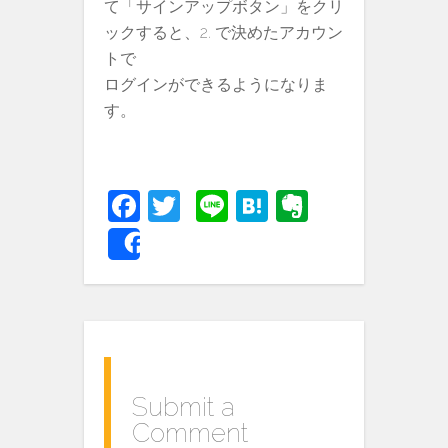
て「サインアップボタン」をクリ
ックすると、2. で決めたアカウン
トで
ログインができるようになりま
す。
Fa
T
Li
H
E
c
w
n
at
v
Share
e
itt
e
e
er
b
er
n
n
o
a
ot
o
e
k
Submit a
Comment