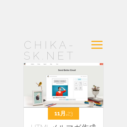
CHIKA-
SK.NET
11月.
23