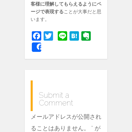
客様に理解してもらえるようにペ
ージで表現する
ことが大事だと思
います。
Fa
T
Li
H
E
c
w
n
at
v
Share
e
itt
e
e
er
b
er
n
n
o
a
ot
o
e
k
Submit a
Comment
メールアドレスが公開され
ることはありません。
*
が