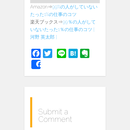
Amazon⇒
99%の人がしていない
たった1%の仕事のコツ
楽天ブックス⇒
99％の人がして
いないたった1％の仕事のコツ [
河野 英太郎 ]
Fa
T
Li
H
E
c
w
n
at
v
Share
e
itt
e
e
er
b
er
n
n
o
a
ot
o
e
k
Submit a
Comment