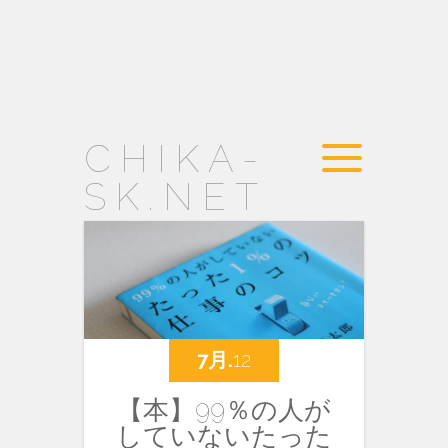
CHIKA-
SK.NET
7月.
12
【本】99％の人が
していないたった