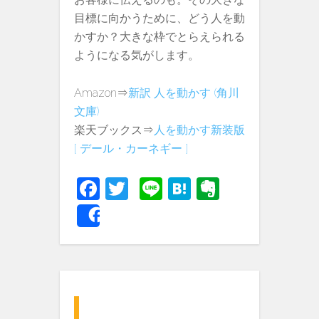
目標に向かうために、どう人を動
かすか？大きな枠でとらえられる
ようになる気がします。
Amazon⇒
新訳 人を動かす (角川
文庫)
楽天ブックス⇒
人を動かす新装版
[ デール・カーネギー ]
Fa
T
Li
H
E
c
w
n
at
v
Share
e
itt
e
e
er
b
er
n
n
o
a
ot
o
e