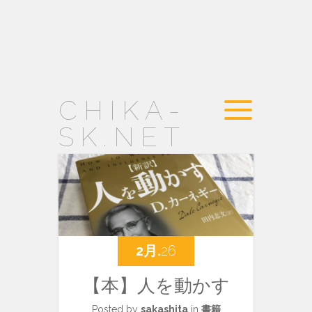
CHIKA-
SK.NET
2月.
26
【本】人を動かす
Posted by
sakashita
in
書籍