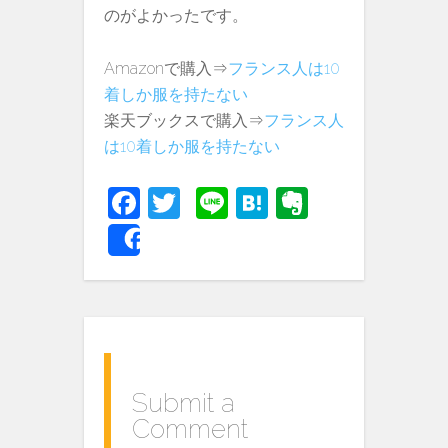
のがよかったです。
Amazonで購入⇒
フランス人は10
着しか服を持たない
楽天ブックスで購入⇒
フランス人
は10着しか服を持たない
Fa
T
Li
H
E
c
w
n
at
v
Share
e
itt
e
e
er
b
er
n
n
o
a
ot
o
e
k
Submit a
Comment