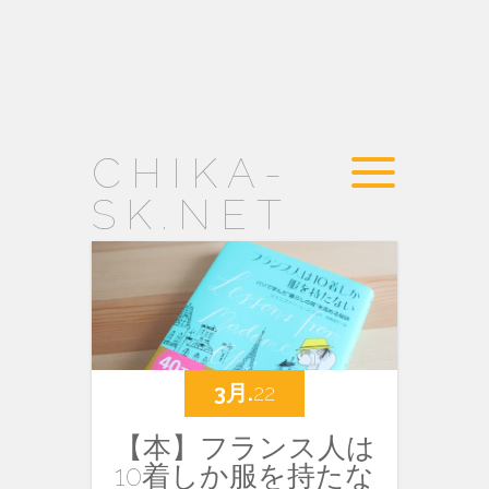
CHIKA-
SK.NET
3月.
22
【本】フランス人は
10着しか服を持たな