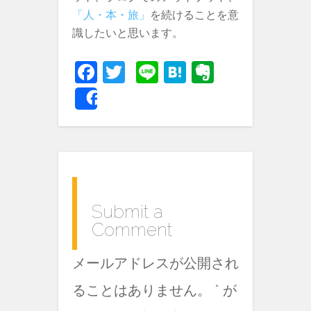
「人・本・旅」
を続けることを意
識したいと思います。
Fa
T
Li
H
E
c
w
n
at
v
Share
e
itt
e
e
er
b
er
n
n
o
a
ot
o
e
k
Submit a
Comment
メールアドレスが公開され
ることはありません。
*
が