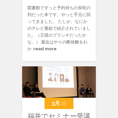
図書館でずっと予約待ちの長蛇の
列だった本です。やっと手元に回
ってきました。 たしか、なにか
のテレビ番組で紹介されていまし
た。（王様のブランチだったか
な。） 最近はやりの断捨離をわ
か…
read more
3月.
18
福井でセミナー受講