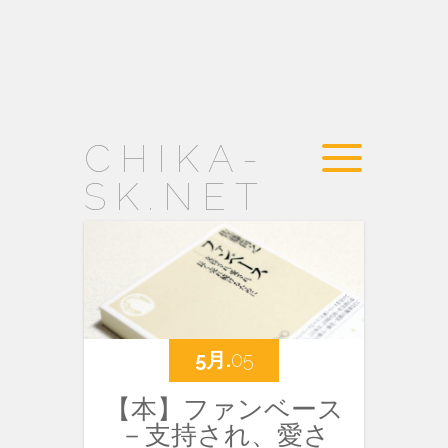
CHIKA-
SK.NET
5月.
05
【本】ファンベース
－支持され、愛さ